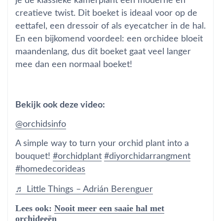
je de klassieke kamerplant een moderne en
creatieve twist. Dit boeket is ideaal voor op de
eettafel, een dressoir of als eyecatcher in de hal.
En een bijkomend voordeel: een orchidee bloeit
maandenlang, dus dit boeket gaat veel langer
mee dan een normaal boeket!
Bekijk ook deze video:
@orchidsinfo
A simple way to turn your orchid plant into a
bouquet!
#orchidplant
#diyorchidarrangment
#homedecorideas
♬ Little Things – Adrián Berenguer
Lees ook:
Nooit meer een saaie hal met
orchideeën