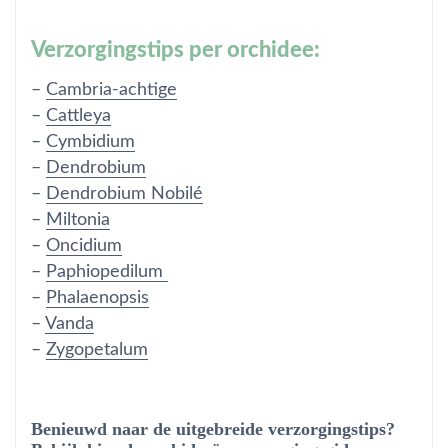
Verzorgingstips per orchidee:
–
Cambria-achtige
–
Cattleya
–
Cymbidium
–
Dendrobium
–
Dendrobium Nobilé
–
Miltonia
–
Oncidium
–
Paphiopedilum
–
Phalaenopsis
–
Vanda
–
Zygopetalum
Benieuwd naar de uitgebreide verzorgingstips?