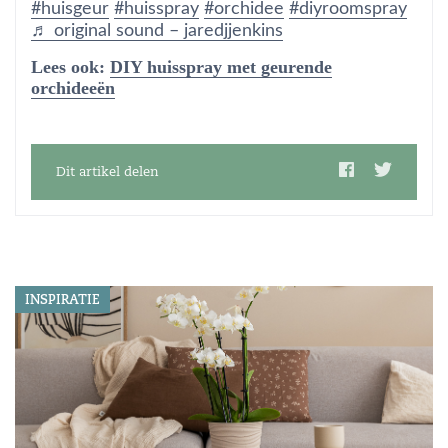
#huisgeur
#huisspray
#orchidee
#diyroomspray
♬ original sound – jaredjjenkins
Lees ook:
DIY huisspray met geurende
orchideeën
Dit artikel delen
INSPIRATIE