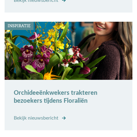
Bekijk nieuwsbericht
INSPIRATIE
Orchideeënkwekers trakteren
bezoekers tijdens Floraliën
Bekijk nieuwsbericht