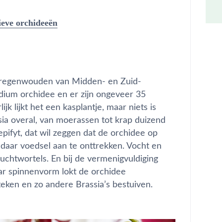
sieve orchideeën
ge regenwouden van Midden- en Zuid-
dium orchidee en er zijn ongeveer 35
ijk lijkt het een kasplantje, maar niets is
sia overal, van moerassen tot krap duizend
pifyt, dat wil zeggen dat de orchidee op
daar voedsel aan te onttrekken. Vocht en
n luchtwortels. En bij de vermenigvuldiging
ar spinnenvorm lokt de orchidee
eken en zo andere Brassia’s bestuiven.