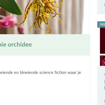
INS
oie orchidee
roeiende en bloeiende science fiction waar je