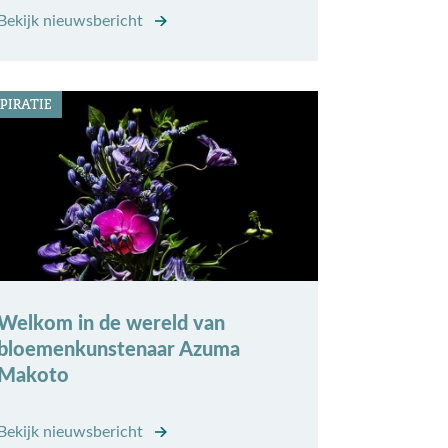
Bekijk nieuwsbericht
PIRATIE
Welkom in de wereld van
bloemenkunstenaar Azuma
Makoto
Bekijk nieuwsbericht