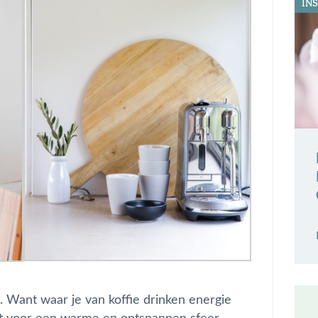
INS
l. Want waar je van koffie drinken energie