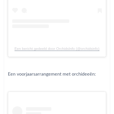
Een bericht gedeeld door OrchidsInfo (@orchidsinfo)
Een voorjaarsarrangement met orchideeën: