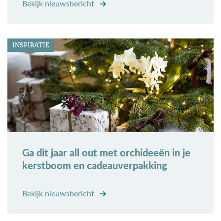
Bekijk nieuwsbericht
INSPIRATIE
Ga dit jaar all out met orchideeën in je
kerstboom en cadeauverpakking
Bekijk nieuwsbericht