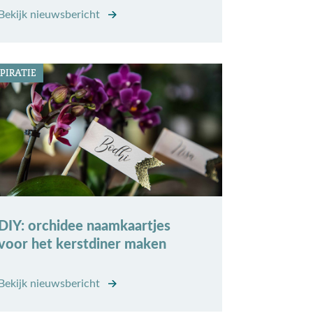
Bekijk nieuwsbericht
PIRATIE
DIY: orchidee naamkaartjes
voor het kerstdiner maken
Bekijk nieuwsbericht