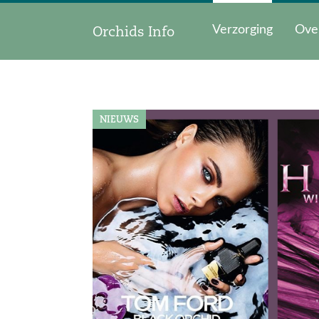
Orchids Info
Verzorging
Ove
NIEUWS