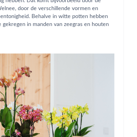
aling hebben. Dat komt bijvoorbeeld door de
? Welnee, door de verschillende vormen en
 eentonigheid. Behalve in witte potten hebben
je gekregen in manden van zeegras en houten