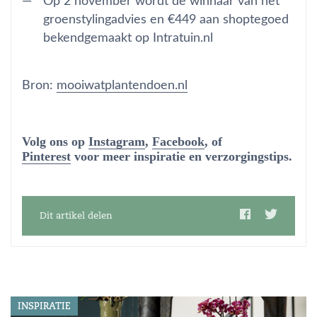
Op 2 november wordt de winnaar van het
groenstylingadvies en €449 aan shoptegoed
bekendgemaakt op Intratuin.nl
Bron:
mooiwatplantendoen.nl
Volg ons op
Instagram
,
Facebook
, of
Pinterest
voor meer inspiratie en verzorgingstips.
Dit artikel delen
INSPIRATIE