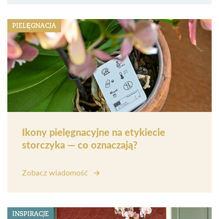
PIELĘGNACJA
Ikony pielęgnacyjne na etykiecie
storczyka — co oznaczają?
Zobacz wiadomość
INSPIRACJE