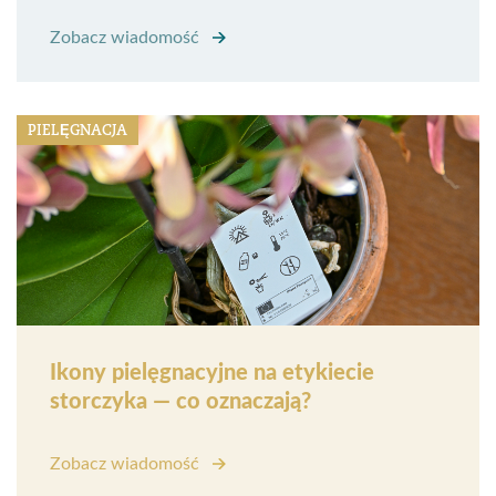
Zobacz wiadomość
PIELĘGNACJA
Ikony pielęgnacyjne na etykiecie
storczyka — co oznaczają?
Zobacz wiadomość