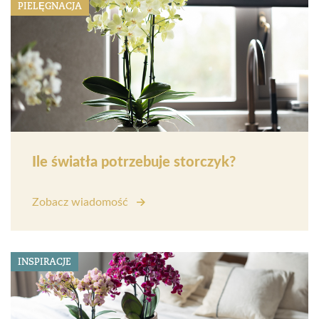
PIELĘGNACJA
Ile światła potrzebuje storczyk?
Zobacz wiadomość
INSPIRACJE