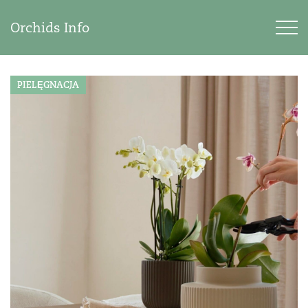
Orchids Info
PIELĘGNACJA