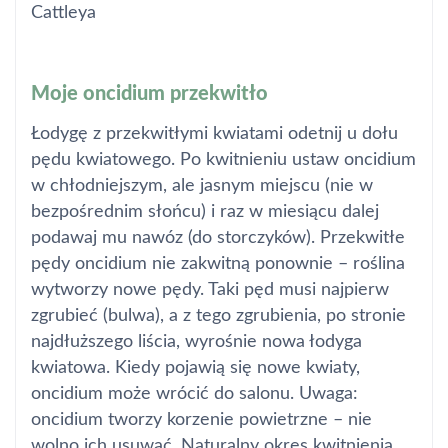
Cattleya
Moje oncidium przekwitło
Łodygę z przekwitłymi kwiatami odetnij u dołu
pędu kwiatowego. Po kwitnieniu ustaw oncidium
w chłodniejszym, ale jasnym miejscu (nie w
bezpośrednim słońcu) i raz w miesiącu dalej
podawaj mu nawóz (do storczyków). Przekwitłe
pędy oncidium nie zakwitną ponownie – roślina
wytworzy nowe pędy. Taki pęd musi najpierw
zgrubieć (bulwa), a z tego zgrubienia, po stronie
najdłuższego liścia, wyrośnie nowa łodyga
kwiatowa. Kiedy pojawią się nowe kwiaty,
oncidium może wrócić do salonu. Uwaga:
oncidium tworzy korzenie powietrzne – nie
wolno ich usuwać. Naturalny okres kwitnienia