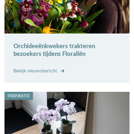
Orchideeënkwekers trakteren
bezoekers tijdens Floraliën
Bekijk nieuwsbericht
INSPIRATIE