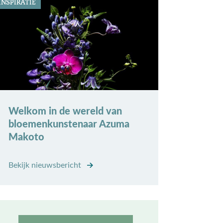
INSPIRATIE
Welkom in de wereld van
bloemenkunstenaar Azuma
Makoto
Bekijk nieuwsbericht