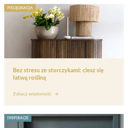
PIELĘGNACJA
Bez stresu ze storczykami: ciesz się
łatwą rośliną
Zobacz wiadomość
INSPIRACJE