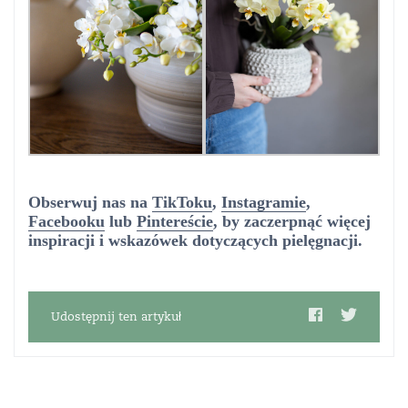
Obserwuj nas na
TikToku
,
Instagramie
,
Facebooku
lub
Pintereście
, by zaczerpnąć więcej
inspiracji i wskazówek dotyczących pielęgnacji.
Udostępnij ten artykuł