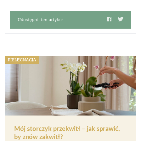
Udostępnij ten artykuł
PIELĘGNACJA
Mój storczyk przekwitł – jak sprawić,
by znów zakwitł?