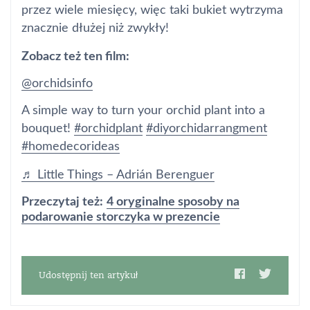
przez wiele miesięcy, więc taki bukiet wytrzyma
znacznie dłużej niż zwykły!
Zobacz też ten film:
@orchidsinfo
A simple way to turn your orchid plant into a
bouquet!
#orchidplant
#diyorchidarrangment
#homedecorideas
♬ Little Things – Adrián Berenguer
Przeczytaj też:
4 oryginalne sposoby na
podarowanie storczyka w prezencie
Udostępnij ten artykuł