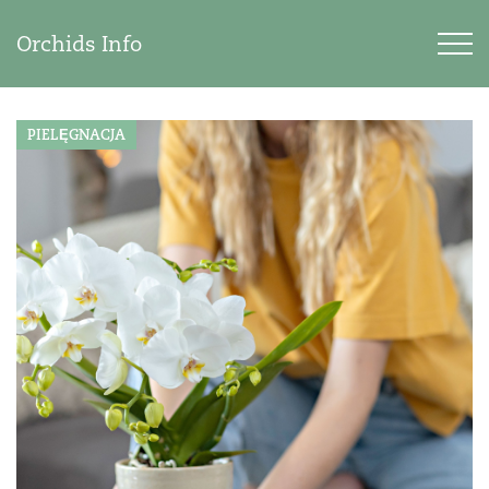
Orchids Info
PIELĘGNACJA