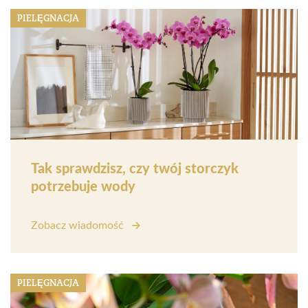
PIELĘGNACJA
Tak sprawdzisz, czy twój storczyk
potrzebuje wody
Zobacz wiadomość
PIELĘGNACJA