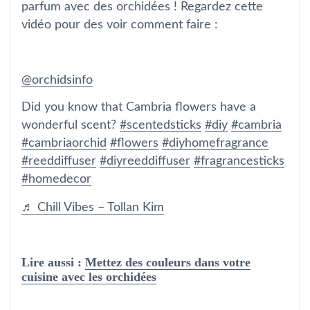
parfum avec des orchidées ! Regardez cette
vidéo pour des voir comment faire :
@orchidsinfo
Did you know that Cambria flowers have a
wonderful scent?
#scentedsticks
#diy
#cambria
#cambriaorchid
#flowers
#diyhomefragrance
#reeddiffuser
#diyreeddiffuser
#fragrancesticks
#homedecor
♬ Chill Vibes – Tollan Kim
Lire aussi :
Mettez des couleurs dans votre
cuisine avec les orchidées