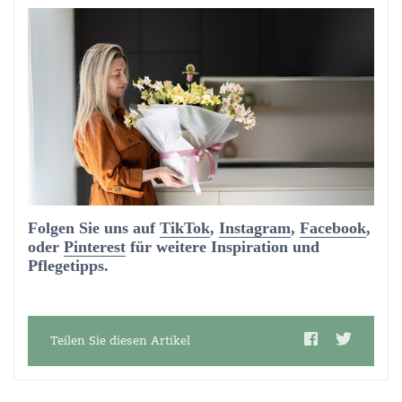
Folgen Sie uns auf
TikTok
,
Instagram
,
Facebook
,
oder
Pinterest
für weitere Inspiration und
Pflegetipps.
Teilen Sie diesen Artikel