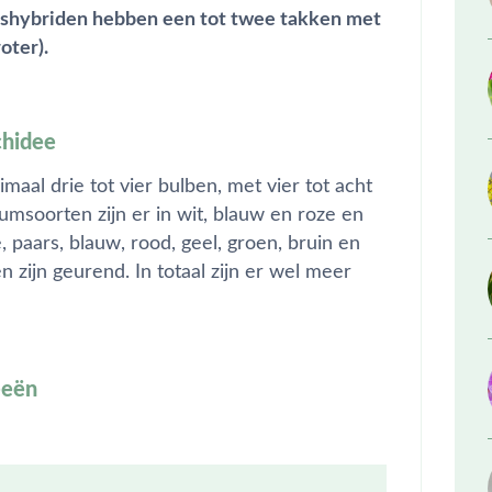
sishybriden hebben een tot twee takken met
oter).
chidee
aal drie tot vier bulben, met vier tot acht
msoorten zijn er in wit, blauw en roze en
, paars, blauw, rood, geel, groen, bruin en
ijn geurend. In totaal zijn er wel meer
eeën