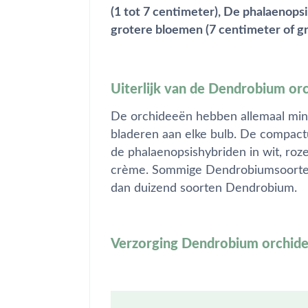
(1 tot 7 centimeter), De phalaenop
grotere bloemen (7 centimeter of gr
Uiterlijk van de Dendrobium or
De orchideeën hebben allemaal minim
bladeren aan elke bulb. De compactu
de phalaenopsishybriden in wit, roze
crème. Sommige Dendrobiumsoorten z
dan duizend soorten Dendrobium.
Verzorging Dendrobium orchid