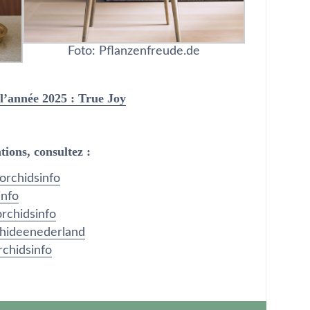
Foto: Pflanzenfreude.de
 l’année 2025 : True Joy
tions, consultez :
rchidsinfo
info
chidsinfo
hideenederland
chidsinfo