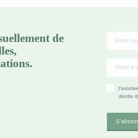
suellement de
les,
ations.
J'autori
décrite d