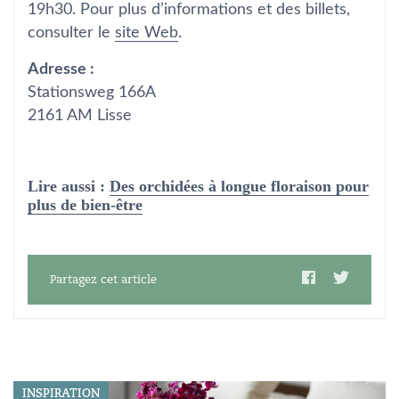
19h30. Pour plus d’informations et des billets,
consulter le
site Web
.
Adresse :
Stationsweg 166A
2161 AM Lisse
Lire aussi :
Des orchidées à longue floraison pour
plus de bien-être
Partagez cet article
INSPIRATION