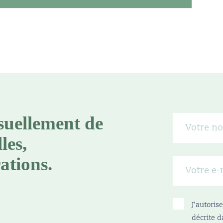
suellement de
les,
ations.
J'autori
décrite d