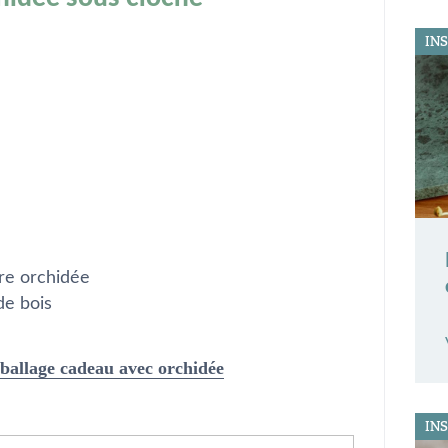
IN
re orchidée
de bois
ballage cadeau avec orchidée
IN